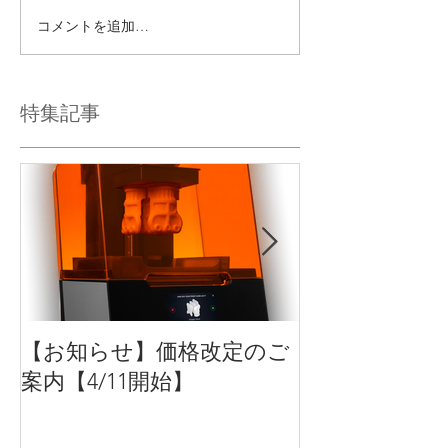
コメントを追加…
特集記事
【お知らせ】価格改定のご
【新商品】Form
案内【4/11開始】
方式3Dプリ
最大化するオ
ン製品をリリ