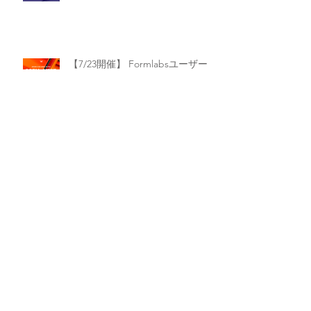
【お知らせ】夏季の営業情報
【7/23開催】 Formlabsユーザー
イベント開催のお知らせ － つく
る人がつながる、リアルな場を大
阪で！【Form Meet Osaka】
【ウェビナー】現場で進む3Dプリ
ンター活用のリアル【2025年版】
【4/26〜5/6】大型連休中の発送・
営業情報