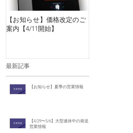
【お知らせ】価格改定のご
【新商品】Form
案内【4/11開始】
方式3Dプリ
最大化するオ
ン製品をリリ
最新記事
【お知らせ】夏季の営業情報
【4/29〜5/6】大型連休中の発送・