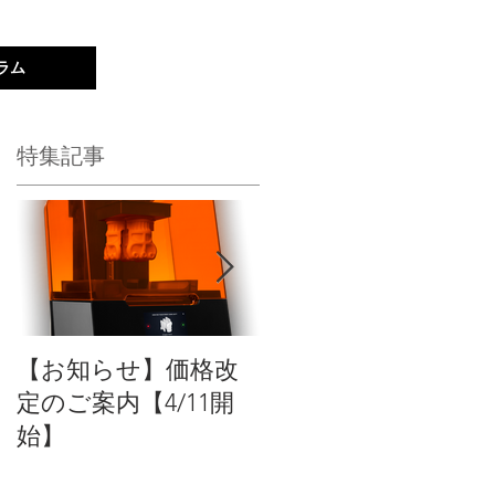
ラム
新規登録｜ログイン
特集記事
の
・
【お知らせ】価格改
【新商品】Formlabs
定のご案内【4/11開
のSLA方式3Dプリン
始】
トの稼働率を最大化
するオートメーショ