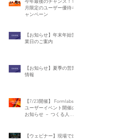
今年最後のチャンス！12
月限定のユーザー優待キ
ャンペーン
【お知らせ】年末年始営
業日のご案内
【お知らせ】夏季の営業
情報
【7/23開催】 Formlabs
ユーザーイベント開催の
お知らせ － つくる人が
つながる、リアルな場を
大阪で！【Form Meet
Osaka】
【ウェビナー】現場で進