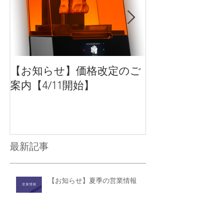
【お知らせ】価格改定のご
【新商品】Form
案内【4/11開始】
方式3Dプリ
最大化するオ
ン製品をリリ
最新記事
【お知らせ】夏季の営業情報