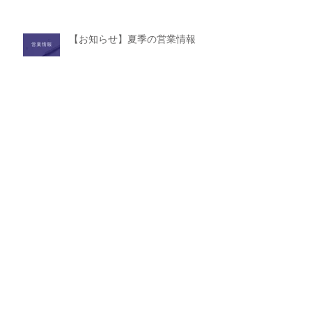
案内
【お知らせ】夏季の営業情報
【7/23開催】 Formlabsユーザー
イベント開催のお知らせ － つく
る人がつながる、リアルな場を大
阪で！【Form Meet Osaka】
【ウェビナー】現場で進む3Dプリ
ンター活用のリアル【2025年版】