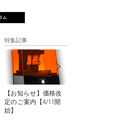
ラム
新規登録｜ログイン
特集記事
【お知らせ】価格改
【新商品】Formlabs
定のご案内【4/11開
のSLA方式3Dプリン
始】
トの稼働率を最大化
するオートメーショ
ン製品をリリース