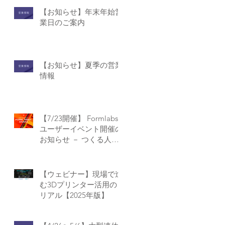
【お知らせ】年末年始営
業日のご案内
【お知らせ】夏季の営業
情報
【7/23開催】 Formlabs
ユーザーイベント開催の
お知らせ － つくる人が
つながる、リアルな場を
大阪で！【Form Meet
Osaka】
【ウェビナー】現場で進
む3Dプリンター活用の
リアル【2025年版】