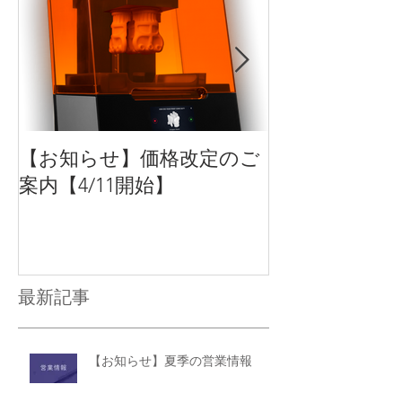
【お知らせ】価格改定のご
【新商品】Form
案内【4/11開始】
方式3Dプリ
最大化するオ
ン製品をリリ
最新記事
【お知らせ】夏季の営業情報