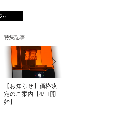
ラム
新規登録｜ログイン
特集記事
【お知らせ】価格改
【新商品】Formlabs
定のご案内【4/11開
のSLA方式3Dプリン
始】
トの稼働率を最大化
するオートメーショ
ン製品をリリース