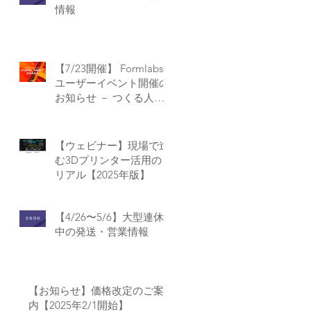
情報
【7/23開催】 Formlabs
ユーザーイベント開催の
お知らせ － つくる人が
つながる、リアルな場を
大阪で！【Form Meet
Osaka】
【ウェビナー】現場で進
む3Dプリンター活用の
リアル【2025年版】
【4/26〜5/6】大型連休
中の発送・営業情報
【お知らせ】価格改定のご案
内【2025年2/1開始】